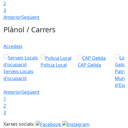
2
3
Anterior
Següent
Plànol / Carrers
Accedeix
Policia Local
CAP Gelida
Serveis Locals
Patro
d'ocupació
Munic
d'Esp
Anterior
Següent
1
2
3
Xarxes socials: