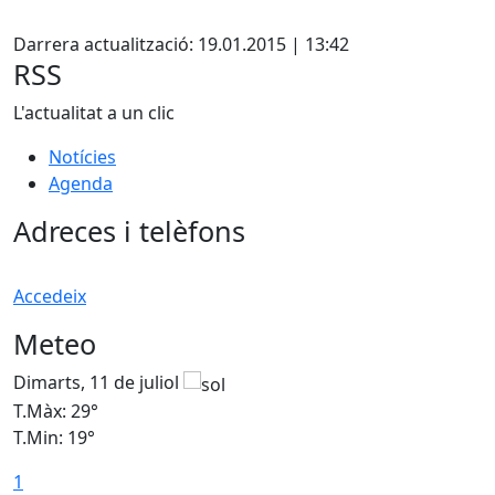
Facebook
Darrera actualització: 19.01.2015 | 13:42
RSS
L'actualitat a un clic
Notícies
Agenda
Adreces i telèfons
Accedeix
Meteo
Dimarts, 11 de juliol
D
T.Màx: 29°
T
T.Min: 19°
T
1