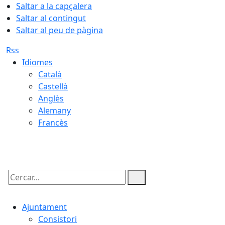
Saltar a la capçalera
Saltar al contingut
Saltar al peu de pàgina
Rss
Idiomes
Català
Castellà
Anglès
Alemany
Francès
06.08.2026 | 17:50
Cercar:
Ajuntament
Consistori