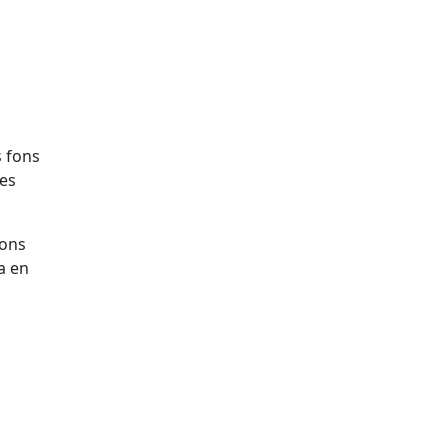
s fons
 es
fons
a en