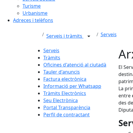
Turisme
Urbanisme
Adreces i telèfons
Serveis
Serveis i tràmits
Ar
Serveis
Tràmits
Oficines d'atenció al ciutadà
El Ser
Tauler d'anuncis
destina
Factura electrònica
patrim
Informació per Whatsapp
La pri
Tràmits Electrònics
entre 
Seu Electrònica
des de
Portal Transparència
Diputa
Perfil de contractant
Ser