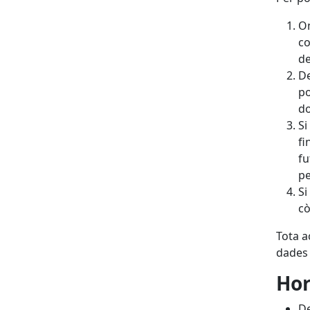
Om
co
de
De
po
d
Si
fi
fu
pe
Si
cò
Tota a
dades 
Hor
De