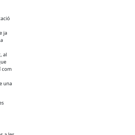
cació
e ja
la
, al
 que
xí com
ne una
es
s a les