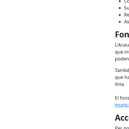
Co
Su
Re
As
Fon
L'Arxi
que in
poden 
També 
que ha
línia.
El fon
munici
Acc
Per po