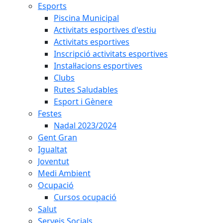
Esports
Piscina Municipal
Activitats esportives d'estiu
Activitats esportives
Inscripció activitats esportives
Instal·lacions esportives
Clubs
Rutes Saludables
Esport i Gènere
Festes
Nadal 2023/2024
Gent Gran
Igualtat
Joventut
Medi Ambient
Ocupació
Cursos ocupació
Salut
Serveis Socials