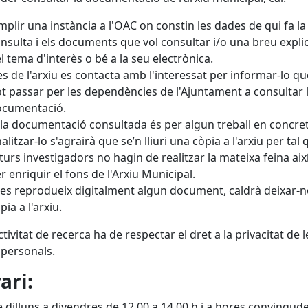
plir una instància a l'OAC on constin les dades de qui fa la
nsulta i els documents que vol consultar i/o una breu expli
l tema d'interès o bé a la seu electrònica.
s de l'arxiu es contacta amb l'interessat per informar-lo qu
t passar per les dependències de l'Ajuntament a consultar 
ocumentació.
 la documentació consultada és per algun treball en concret
nalitzar-lo s'agrairà que se’n lliuri una còpia a l'arxiu per tal
turs investigadors no hagin de realitzar la mateixa feina ai
r enriquir el fons de l'Arxiu Municipal.
 es reprodueix digitalment algun document, caldrà deixar-
pia a l'arxiu.
ctivitat de recerca ha de respectar el dret a la privacitat de l
personals.
ari:
 dilluns a divendres de 12.00 a 14.00 h i a hores convingude