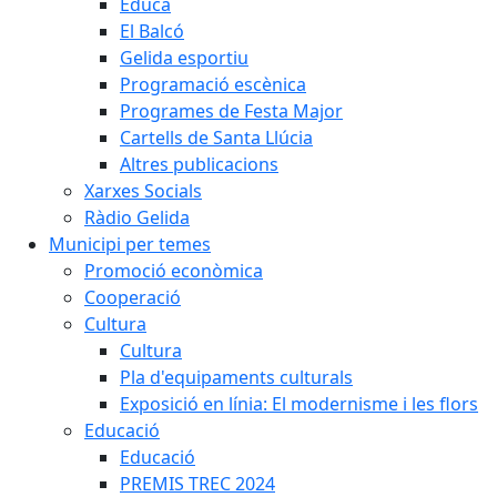
Educa
El Balcó
Gelida esportiu
Programació escènica
Programes de Festa Major
Cartells de Santa Llúcia
Altres publicacions
Xarxes Socials
Ràdio Gelida
Municipi per temes
Promoció econòmica
Cooperació
Cultura
Cultura
Pla d'equipaments culturals
Exposició en línia: El modernisme i les flors
Educació
Educació
PREMIS TREC 2024