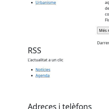
aq
Urbanisme
de
co
Fl
Fac
Darrer
RSS
L'actualitat a un clic
Notícies
Agenda
Adreces i telèfons