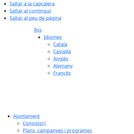
Saltar a la capçalera
Saltar al contingut
Saltar al peu de pàgina
Rss
Idiomes
Català
Castellà
Anglès
Alemany
Francès
08.08.2026 | 06:40
Ajuntament
Consistori
Plans, campanyes i programes