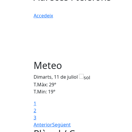
Accedeix
Meteo
Dimarts, 11 de juliol
T.Màx: 29°
T.Min: 19°
1
2
3
Anterior
Següent