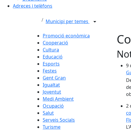
Adreces i telèfons
Municipi per temes
Co
Promoció econòmica
Cooperació
Cultura
Not
Educació
Esports
9 
Festes
Gu
Gent Gran
De
Igualtat
de
Joventut
ob
Medi Ambient
2 
Ocupació
co
Salut
Fl
Serveis Socials
L'
Turisme