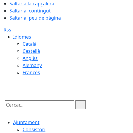
Saltar a la capçalera
Saltar al contingut
Saltar al peu de pàgina
Rss
Idiomes
Català
Castellà
Anglès
Alemany
Francès
07.08.2026 | 10:02
Cercar:
Ajuntament
Consistori