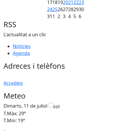
17
18
19
20
21
22
23
24
25
26
27
28
29
30
31
1
2
3
4
5
6
RSS
L'actualitat a un clic
Notícies
Agenda
Adreces i telèfons
Accedeix
Meteo
Dimarts, 11 de juliol
D
T.Màx: 29°
T
T.Min: 19°
T