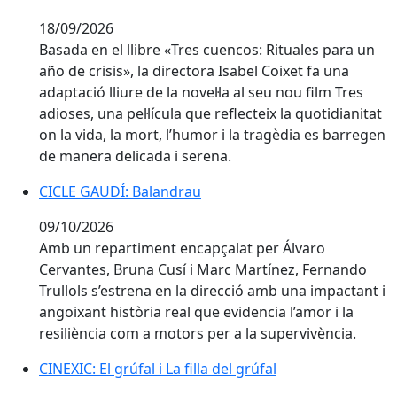
18/09/2026
Basada en el llibre «Tres cuencos: Rituales para un
año de crisis», la directora Isabel Coixet fa una
adaptació lliure de la novel·la al seu nou film Tres
adioses, una pel·lícula que reflecteix la quotidianitat
on la vida, la mort, l’humor i la tragèdia es barregen
de manera delicada i serena.
CICLE GAUDÍ: Balandrau
CICLE GAUDÍ: Balandrau
09/10/2026
Amb un repartiment encapçalat per Álvaro
Cervantes, Bruna Cusí i Marc Martínez, Fernando
Trullols s’estrena en la direcció amb una impactant i
angoixant història real que evidencia l’amor i la
resiliència com a motors per a la supervivència.
CINEXIC: El grúfal i La filla del grúfal