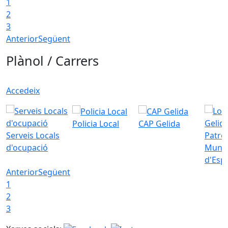
1
2
3
Anterior
Següent
Plànol / Carrers
Accedeix
Policia Local
CAP Gelida
Serveis Locals
Patro
d'ocupació
Munic
d'Esp
Anterior
Següent
1
2
3