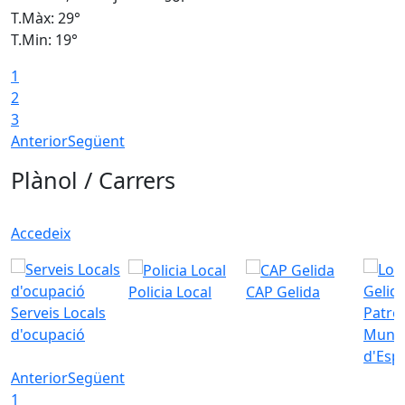
T.Màx: 29°
T
T.Min: 19°
T
1
2
3
Anterior
Següent
Plànol / Carrers
Accedeix
Policia Local
CAP Gelida
Serveis Locals
Patro
d'ocupació
Munic
d'Esp
Anterior
Següent
1