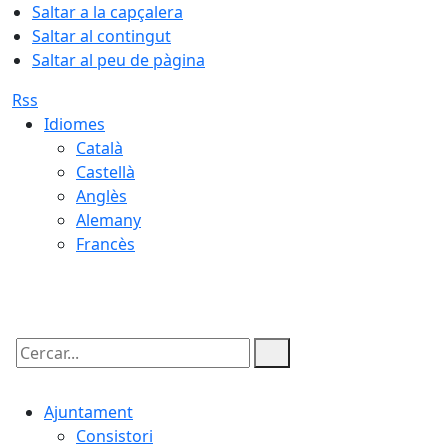
Saltar a la capçalera
Saltar al contingut
Saltar al peu de pàgina
Rss
Idiomes
Català
Castellà
Anglès
Alemany
Francès
07.08.2026 | 01:09
Cercar:
Ajuntament
Consistori