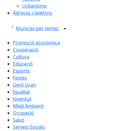
Urbanisme
Adreces i telèfons
Municipi per temes
Promoció econòmica
Cooperació
Cultura
Educació
Esports
Festes
Gent Gran
Igualtat
Joventut
Medi Ambient
Ocupació
Salut
Serveis Socials