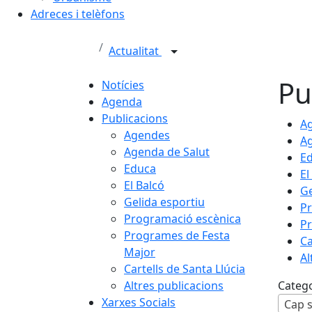
Adreces i telèfons
Actualitat
Pu
Notícies
Agenda
Publicacions
A
Agendes
Ag
Agenda de Salut
E
Educa
El
El Balcó
Ge
Gelida esportiu
Pr
Programació escènica
Pr
Programes de Festa
Ca
Major
Al
Cartells de Santa Llúcia
Altres publicacions
Categ
Xarxes Socials
Cap s