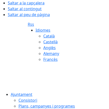
Saltar a la capçalera
Saltar al contingut
Saltar al peu de pàgina
Rss
Idiomes
Català
Castellà
Anglès
Alemany
Francès
07.08.2026 | 04:36
Ajuntament
Consistori
Plans, campanyes i programes