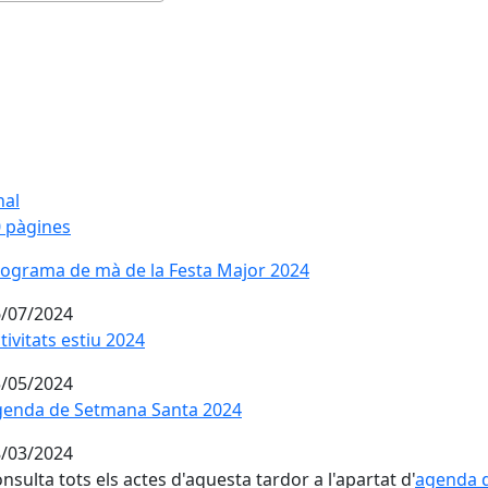
nal
 pàgines
ograma de mà de la Festa Major 2024
ograma de mà de la Festa Major 2024
/07/2024
tivitats estiu 2024
tivitats estiu 2024
/05/2024
enda de Setmana Santa 2024
genda de Setmana Santa 2024
/03/2024
nsulta tots els actes d'aquesta tardor a l'apartat d'
agenda d