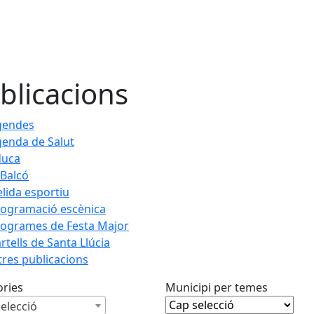
blicacions
gendes
enda de Salut
duca
 Balcó
lida esportiu
ogramació escènica
ogrames de Festa Major
rtells de Santa Llúcia
tres publicacions
ories
Municipi per temes
elecció