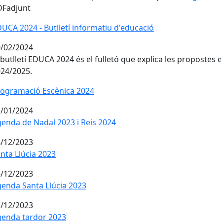
DFadjunt
UCA 2024 - Butlletí informatiu d'educació
UCA 2024 - Butlletí informatiu d'educació
/02/2024
 butlletí EDUCA 2024 és el fulletó que explica les propostes 
24/2025.
ogramació Escènica 2024
ogramació Escènica 2024
/01/2024
enda de Nadal 2023 i Reis 2024
enda de Nadal 2023 i Reis 2024
/12/2023
nta Llúcia 2023
nta Llúcia 2023
/12/2023
enda Santa Llúcia 2023
enda Santa Llúcia 2023
/12/2023
enda tardor 2023
enda tardor 2023