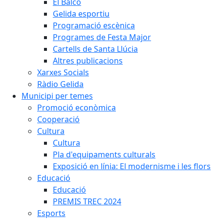
El Balcó
Gelida esportiu
Programació escènica
Programes de Festa Major
Cartells de Santa Llúcia
Altres publicacions
Xarxes Socials
Ràdio Gelida
Municipi per temes
Promoció econòmica
Cooperació
Cultura
Cultura
Pla d'equipaments culturals
Exposició en línia: El modernisme i les flors
Educació
Educació
PREMIS TREC 2024
Esports