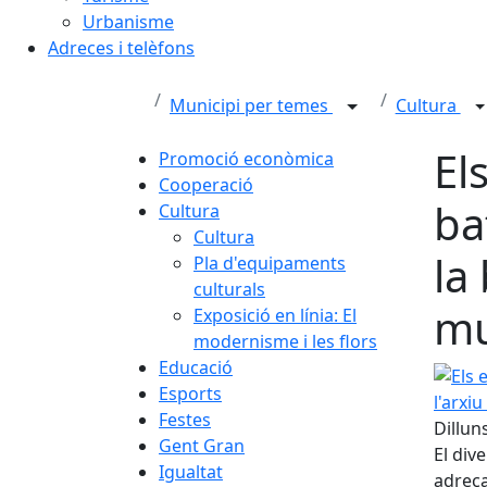
Urbanisme
Adreces i telèfons
Municipi per temes
Cultura
El
Promoció econòmica
Cooperació
ba
Cultura
Cultura
la 
Pla d'equipaments
culturals
mu
Exposició en línia: El
modernisme i les flors
Educació
Els est
Esports
Festes
Dillun
Gent Gran
El div
Igualtat
adreça