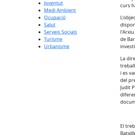
Joventut
curs h
Medi Ambient
Ocupació
L'obje
Salut
dispon
Serveis Socials
l'Arxi
Turisme
de Bar
Urbanisme
invest
La dir
trebal
i es v
del pr
Judit 
difere
docum
El tre
Batxil