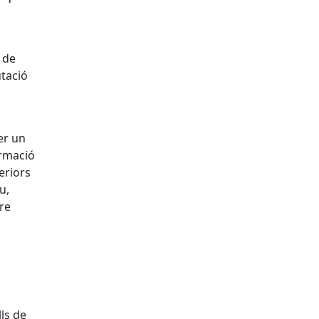
 de
utació
er un
ormació
eriors
u,
bre
lls de