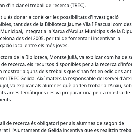
an d'iniciar el treball de recerca (TREC).
ctiu és donar a conèixer les possibilitats d'investigació
ibles, tant des de la Biblioteca Jaume Vila I Pascual com des
u Municipal, integrat a la Xarxa d'Arxius Municipals de la Dip
celona des del 2005, per tal de fomentar i incentivar la
igació local entre els més joves.
ectora de la Biblioteca, Montse Julià, va explicar com ha de s
l de recerca, els recursos disponibles per a la recerca d'inf
an mostrar alguns dels treballs que s'han fet en edicions ant
emi TREC Gelida. Així mateix, la responsable del servei d'Arxi
Pujol, va explicar als alumnes què poden trobar a l'Arxiu, so
nts àrees temàtiques i es va preparar una petita mostra de
ents.
ball de recerca és obligatori per als alumnes de segon de
lerat i l'Ajuntament de Gelida incentiva que es realitzin treba