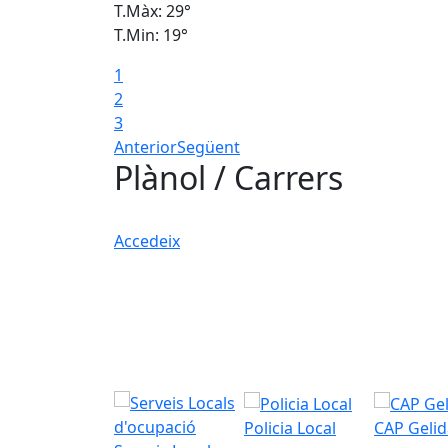
T.Màx: 29°
T.Min: 19°
1
2
3
Anterior
Següent
Plànol / Carrers
Accedeix
Policia Local
CAP Gelid