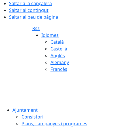
Saltar a la capçalera
Saltar al contingut
Saltar al peu de pàgina
Rss
Idiomes
Català
Castellà
Anglès
Alemany
Francès
06.08.2026 | 05:51
Ajuntament
Consistori
Plans, campanyes i programes