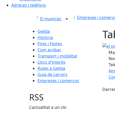
Adreces i telèfons
Empreses i comerç
El municipi
Ta
Gelida
Història
Fires i Festes
el sigl
Com arribar
Maj
Transport i mobilitat
Nom
Llocs d'interès
Tel
Rutes a Gelida
Am
Guia de carrers
Com
Empreses i comerços
Fac
+
Darrer
−
RSS
L'actualitat a un clic