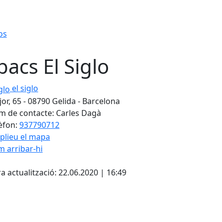
os
bacs El Siglo
o
el siglo
or, 65 - 08790 Gelida - Barcelona
 de contacte: Carles Dagà
èfon:
937790712
plieu el mapa
 arribar-hi
Leaflet
| ©
OpenStreetMap
con
ebook
a actualització: 22.06.2020 | 16:49