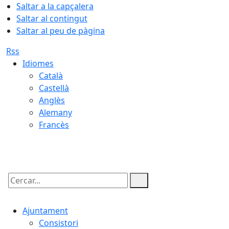
Saltar a la capçalera
Saltar al contingut
Saltar al peu de pàgina
Rss
Idiomes
Català
Castellà
Anglès
Alemany
Francès
08.08.2026 | 20:54
Cercar:
Ajuntament
Consistori