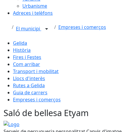
Urbanisme
Adreces i telèfons
Empreses i comerços
El municipi
Gelida
Història
Fires i Festes
Com arribar
Transport i mobilitat
Llocs d'interès
Rutes a Gelida
Guia de carrers
Empreses i comerços
Saló de bellesa Etyam
Logo
Serveis de perruqueria personalitzat Canvis d'imatge