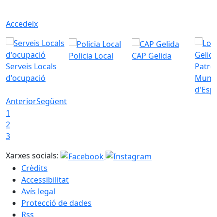
Accedeix
Policia Local
CAP Gelida
Serveis Locals
Patro
d'ocupació
Munic
d'Esp
Anterior
Següent
1
2
3
Xarxes socials:
Crèdits
Accessibilitat
Avís legal
Protecció de dades
Rss