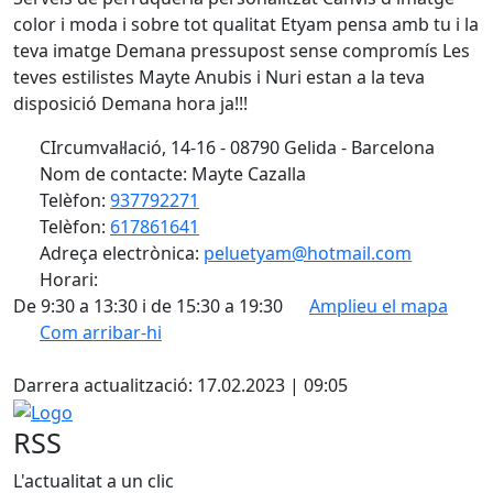
color i moda i sobre tot qualitat Etyam pensa amb tu i la
teva imatge Demana pressupost sense compromís Les
teves estilistes Mayte Anubis i Nuri estan a la teva
disposició Demana hora ja!!!
CIrcumval·lació, 14-16 - 08790 Gelida - Barcelona
Nom de contacte: Mayte Cazalla
Telèfon:
937792271
Telèfon:
617861641
Adreça electrònica:
peluetyam@hotmail.com
Horari:
De 9:30 a 13:30 i de 15:30 a 19:30
Amplieu el mapa
Com arribar-hi
Leaflet
| ©
OpenStreetMap
contributors
Facebook
+
Darrera actualització: 17.02.2023 | 09:05
−
Logo
RSS
L'actualitat a un clic