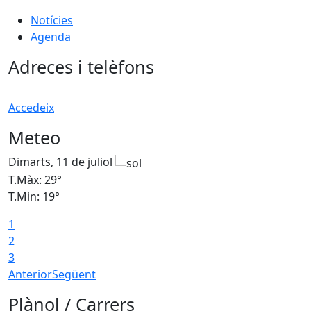
Notícies
Agenda
Adreces i telèfons
Accedeix
Meteo
Dimarts, 11 de juliol
D
T.Màx: 29°
T
T.Min: 19°
T
1
2
3
Anterior
Següent
Plànol / Carrers