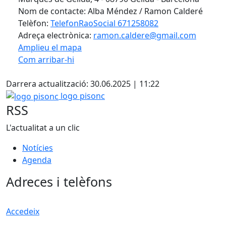
Nom de contacte: Alba Méndez / Ramon Calderé
Telèfon:
TelefonRaoSocial 671258082
Adreça electrònica:
ramon.caldere@gmail.com
Amplieu el mapa
Com arribar-hi
Leaflet
| ©
OpenStreetMap
contributors
Facebook
+
Darrera actualització: 30.06.2025 | 11:22
−
logo pisonc
logo pisonc
RSS
L'actualitat a un clic
Notícies
Agenda
Adreces i telèfons
Accedeix