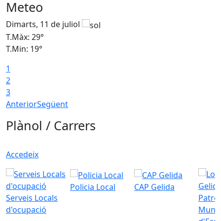
Meteo
Dimarts, 11 de juliol
D
T.Màx: 29°
T
T.Min: 19°
T
1
2
3
Anterior
Següent
Plànol / Carrers
Accedeix
Policia Local
CAP Gelida
Serveis Locals
Patro
d'ocupació
Munic