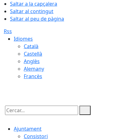
Saltar a la capçalera
Saltar al contingut
Saltar al peu de pàgina
Rss
Idiomes
Català
Castellà
Anglès
Alemany
Francès
07.08.2026 | 23:03
Cercar:
Ajuntament
Consistori