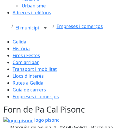
Urbanisme
Adreces i telèfons
Empreses i comerços
El municipi
Gelida
Història
Fires i Festes
Com arribar
Transport i mobilitat
Llocs d'interès
Rutes a Gelida
Guia de carrers
Empreses i comerços
Forn de Pa Cal Pisonc
logo pisonc
logo pisonc
Marquès de Gelida, 4 - 08790 Gelida - Barcelona