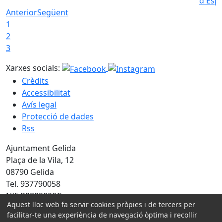
d'Esp
Anterior
Següent
1
2
3
Xarxes socials:
Crèdits
Accessibilitat
Avís legal
Protecció de dades
Rss
Ajuntament Gelida
Plaça de la Vila, 12
08790 Gelida
Tel. 937790058
NIF P0809000C
Aquest lloc web fa servir cookies pròpies i de tercers per
facilitar-te una experiència de navegació òptima i recollir
Amb la col·laboració de: