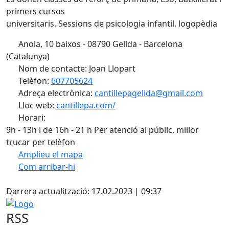
primers cursos
universitaris. Sessions de psicologia infantil, logopèdia
Anoia, 10 baixos - 08790 Gelida - Barcelona
(Catalunya)
Nom de contacte: Joan Llopart
Telèfon:
607705624
Adreça electrònica:
cantillepagelida@gmail.com
Lloc web:
cantillepa.com/
Horari:
9h - 13h i de 16h - 21 h Per atenció al públic, millor
trucar per telèfon
Amplieu el mapa
Com arribar-hi
Leaflet
| ©
OpenStreetMap
contributors
Facebook
+
Darrera actualització: 17.02.2023 | 09:37
−
Logo
RSS