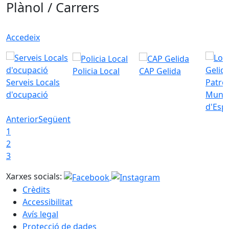
Plànol / Carrers
Accedeix
Policia Local
CAP Gelida
Serveis Locals
Patro
d'ocupació
Munic
d'Esp
Anterior
Següent
1
2
3
Xarxes socials:
Crèdits
Accessibilitat
Avís legal
Protecció de dades