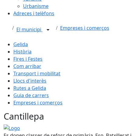
Urbanisme
Adreces i telèfons
Empreses i comerços
El municipi
Gelida
Història
Fires i Festes
Com arribar
Transport i mobilitat
Llocs d'interès
Rutes a Gelida
Guia de carrers
Empreses i comerços
Cantillepa
Logo
Es donen classes de reforç de primària, Eso, Batxillerat i