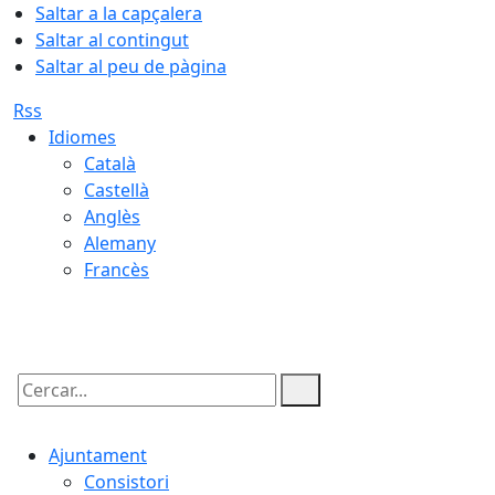
Saltar a la capçalera
Saltar al contingut
Saltar al peu de pàgina
Rss
Idiomes
Català
Castellà
Anglès
Alemany
Francès
08.08.2026 | 08:39
Cercar:
Ajuntament
Consistori