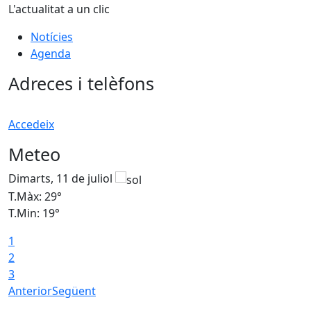
L'actualitat a un clic
Notícies
Agenda
Adreces i telèfons
Accedeix
Meteo
Dimarts, 11 de juliol
D
T.Màx: 29°
T
T.Min: 19°
T
1
2
3
Anterior
Següent