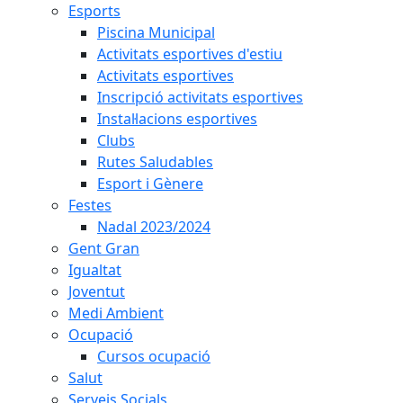
Esports
Piscina Municipal
Activitats esportives d'estiu
Activitats esportives
Inscripció activitats esportives
Instal·lacions esportives
Clubs
Rutes Saludables
Esport i Gènere
Festes
Nadal 2023/2024
Gent Gran
Igualtat
Joventut
Medi Ambient
Ocupació
Cursos ocupació
Salut
Serveis Socials