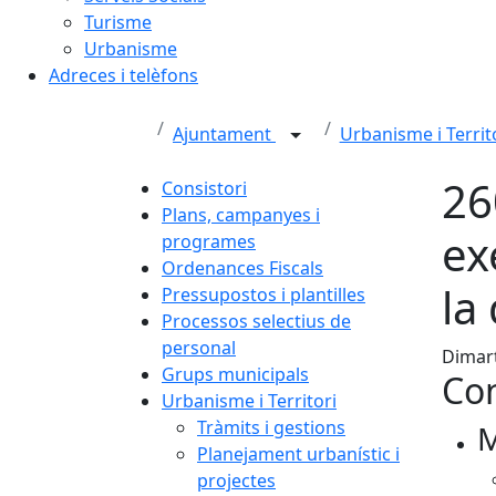
Turisme
Urbanisme
Adreces i telèfons
Ajuntament
Urbanisme i Territ
26
Consistori
Plans, campanyes i
ex
programes
Ordenances Fiscals
la
Pressupostos i plantilles
Processos selectius de
personal
Dimart
Grups municipals
Con
Urbanisme i Territori
Tràmits i gestions
M
Planejament urbanístic i
projectes