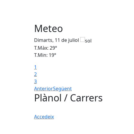
Meteo
Dimarts, 11 de juliol
T.Màx: 29°
T.Min: 19°
1
2
3
Anterior
Següent
Plànol / Carrers
Accedeix