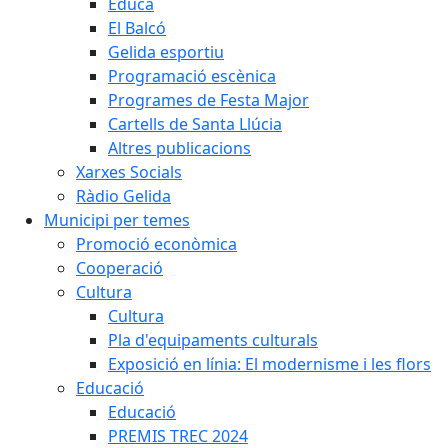
Educa
El Balcó
Gelida esportiu
Programació escènica
Programes de Festa Major
Cartells de Santa Llúcia
Altres publicacions
Xarxes Socials
Ràdio Gelida
Municipi per temes
Promoció econòmica
Cooperació
Cultura
Cultura
Pla d'equipaments culturals
Exposició en línia: El modernisme i les flors
Educació
Educació
PREMIS TREC 2024