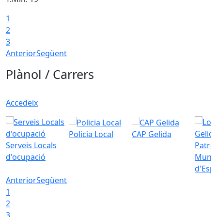
1
2
3
Anterior
Següent
Plànol / Carrers
Accedeix
Policia Local
CAP Gelida
Serveis Locals
Patro
d'ocupació
Munic
d'Esp
Anterior
Següent
1
2
3