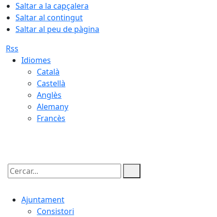
Saltar a la capçalera
Saltar al contingut
Saltar al peu de pàgina
Rss
Idiomes
Català
Castellà
Anglès
Alemany
Francès
08.08.2026 | 11:43
Cercar:
Ajuntament
Consistori