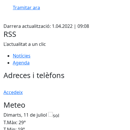
Tramitar ara
Facebook
Darrera actualització: 1.04.2022 | 09:08
RSS
L'actualitat a un clic
Notícies
Agenda
Adreces i telèfons
Accedeix
Meteo
Dimarts, 11 de juliol
D
T.Màx: 29°
T
T.Min: 19°
T