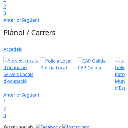
2
3
Anterior
Següent
Plànol / Carrers
Accedeix
Policia Local
CAP Gelida
Serveis Locals
Patro
d'ocupació
Munic
d'Esp
Anterior
Següent
1
2
3
Xarxes socials: