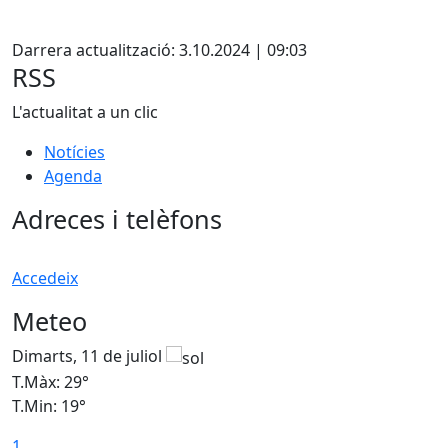
Facebook
Darrera actualització: 3.10.2024 | 09:03
RSS
L'actualitat a un clic
Notícies
Agenda
Adreces i telèfons
Accedeix
Meteo
Dimarts, 11 de juliol
D
T.Màx: 29°
T
T.Min: 19°
T
1