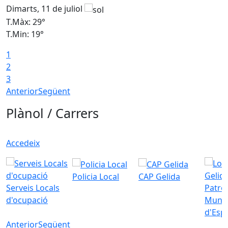
Dimarts, 11 de juliol
D
T.Màx: 29°
T
T.Min: 19°
T
1
2
3
Anterior
Següent
Plànol / Carrers
Accedeix
Policia Local
CAP Gelida
Serveis Locals
Patro
d'ocupació
Munic
d'Esp
Anterior
Següent