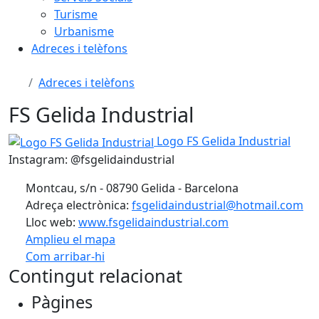
Turisme
Urbanisme
Adreces i telèfons
Adreces i telèfons
FS Gelida Industrial
Logo FS Gelida Industrial
Logo FS Gelida Industrial
Instagram: @fsgelidaindustrial
Montcau, s/n - 08790 Gelida - Barcelona
Adreça electrònica:
fsgelidaindustrial@hotmail.com
Lloc web:
www.fsgelidaindustrial.com
Amplieu el mapa
Com arribar-hi
Leaflet
| ©
OpenStreetMap
contributors
Contingut relacionat
+
Pàgines
−