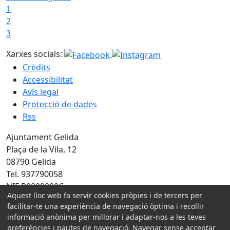
1
2
3
Xarxes socials:
Crèdits
Accessibilitat
Avís legal
Protecció de dades
Rss
Ajuntament Gelida
Plaça de la Vila, 12
08790 Gelida
Tel. 937790058
NIF P0809000C
Aquest lloc web fa servir cookies pròpies i de tercers per
facilitar-te una experiència de navegació òptima i recollir
Amb la col·laboració de:
informació anònima per millorar i adaptar-nos a les teves
preferències i pautes de navegació. Navegar sense acceptar