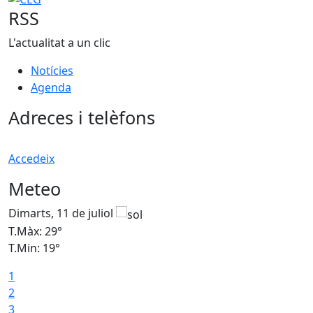
RSS
L'actualitat a un clic
Notícies
Agenda
Adreces i telèfons
Accedeix
Meteo
Dimarts, 11 de juliol
D
T.Màx: 29°
T
T.Min: 19°
T
1
2
3