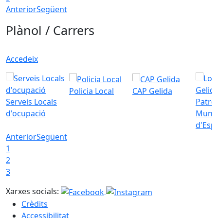
Anterior
Següent
Plànol / Carrers
Accedeix
Policia Local
CAP Gelida
Serveis Locals
Patro
d'ocupació
Munic
d'Esp
Anterior
Següent
1
2
3
Xarxes socials:
Crèdits
Accessibilitat