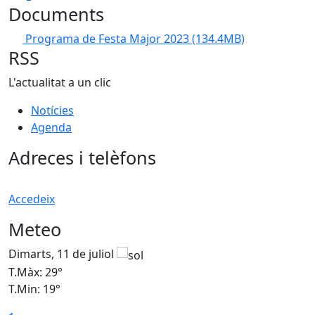
Documents
Programa de Festa Major 2023
(134.4MB)
RSS
L'actualitat a un clic
Notícies
Agenda
Adreces i telèfons
Accedeix
Meteo
Dimarts, 11 de juliol
D
T.Màx: 29°
T
T.Min: 19°
T