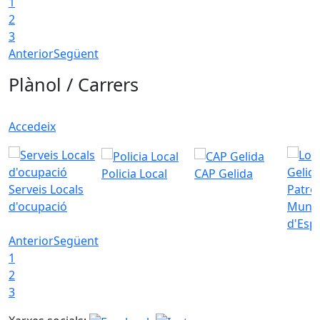
1
2
3
Anterior
Següent
Plànol / Carrers
Accedeix
Policia Local
CAP Gelida
Serveis Locals
Patro
d'ocupació
Munic
d'Esp
Anterior
Següent
1
2
3