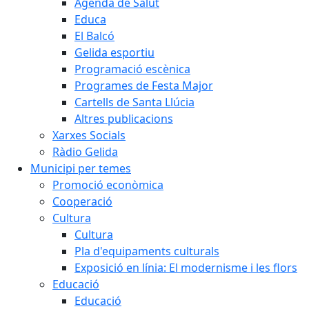
Agenda de Salut
Educa
El Balcó
Gelida esportiu
Programació escènica
Programes de Festa Major
Cartells de Santa Llúcia
Altres publicacions
Xarxes Socials
Ràdio Gelida
Municipi per temes
Promoció econòmica
Cooperació
Cultura
Cultura
Pla d'equipaments culturals
Exposició en línia: El modernisme i les flors
Educació
Educació