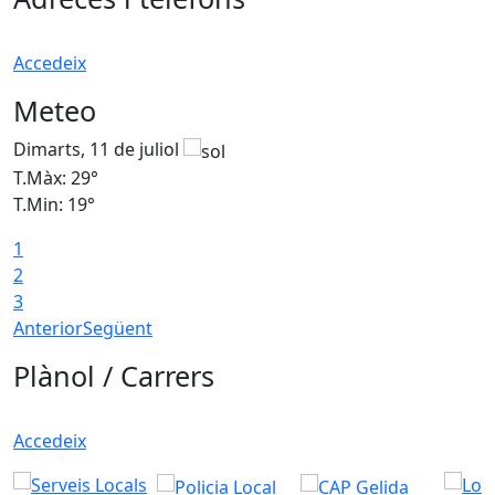
Accedeix
Meteo
Dimarts, 11 de juliol
D
T.Màx: 29°
T
T.Min: 19°
T
1
2
3
Anterior
Següent
Plànol / Carrers
Accedeix