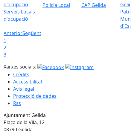
Policia Local
CAP Gelida
Serveis Locals
Patro
d'ocupació
Munic
d'Esp
Anterior
Següent
1
2
3
Xarxes socials:
Crèdits
Accessibilitat
Avís legal
Protecció de dades
Rss
Ajuntament Gelida
Plaça de la Vila, 12
08790 Gelida