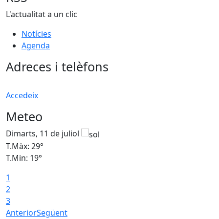
L'actualitat a un clic
Notícies
Agenda
Adreces i telèfons
Accedeix
Meteo
Dimarts, 11 de juliol
D
T.Màx: 29°
T
T.Min: 19°
T
1
2
3
Anterior
Següent