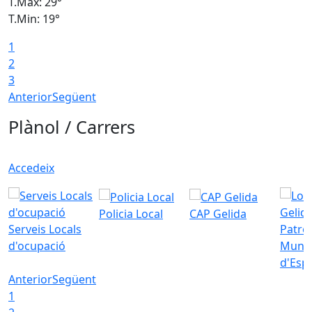
T.Màx: 29°
T
T.Min: 19°
T
1
2
3
Anterior
Següent
Plànol / Carrers
Accedeix
Policia Local
CAP Gelida
Serveis Locals
Patro
d'ocupació
Munic
d'Esp
Anterior
Següent
1