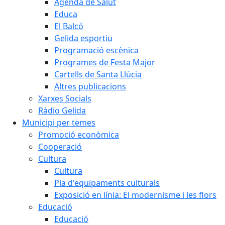
Agenda de Salut
Educa
El Balcó
Gelida esportiu
Programació escènica
Programes de Festa Major
Cartells de Santa Llúcia
Altres publicacions
Xarxes Socials
Ràdio Gelida
Municipi per temes
Promoció econòmica
Cooperació
Cultura
Cultura
Pla d'equipaments culturals
Exposició en línia: El modernisme i les flors
Educació
Educació