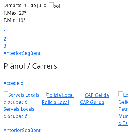
Dimarts, 11 de juliol
D
T.Màx: 29°
T
T.Min: 19°
T
1
2
3
Anterior
Següent
Plànol / Carrers
Accedeix
Policia Local
CAP Gelida
Serveis Locals
Patro
d'ocupació
Munic
d'Esp
Anterior
Següent