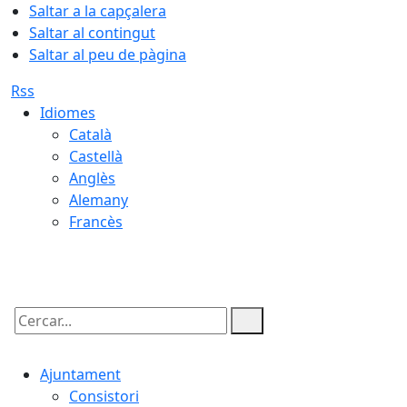
Saltar a la capçalera
Saltar al contingut
Saltar al peu de pàgina
Rss
Idiomes
Català
Castellà
Anglès
Alemany
Francès
08.08.2026 | 13:07
Cercar:
Ajuntament
Consistori