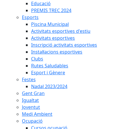
Educació
PREMIS TREC 2024
Esports
Piscina Municipal
Activitats esportives d'estiu
Activitats esportives
Inscripció activitats esportives
Instal·lacions esportives
Clubs
Rutes Saludables
Esport i Gènere
Festes
Nadal 2023/2024
Gent Gran
Igualtat
Joventut
Medi Ambient
Ocupació
Cursos ocupació