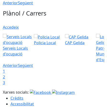
Anterior
Següent
Plànol / Carrers
Accedeix
Policia Local
CAP Gelida
Serveis Locals
Patro
d'ocupació
Munic
d'Esp
Anterior
Següent
1
2
3
Xarxes socials:
Crèdits
Accessibilitat