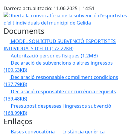
Facebook
Darrera actualització: 11.06.2025 | 14:51
Oberta la convocatòria de la subvenció d'esportistes d'elit
Documents
MODEL SOL·LICITUD SUBVENCIÓ ESPORTISTES
INDIVIDUALS D'ELIT
(172.22KB)
Autorització persones fisiques
(1.2MB)
Declaració de subvencions o altres ingressos
(109.53KB)
Declaració responsable compliment condicions
(137.79KB)
Declaració responsable concurrència requisits
(139.48KB)
Pressupost despesses i ingressos subvenció
(168.99KB)
Enllaços
Bases convocatòria
Instància genèrica