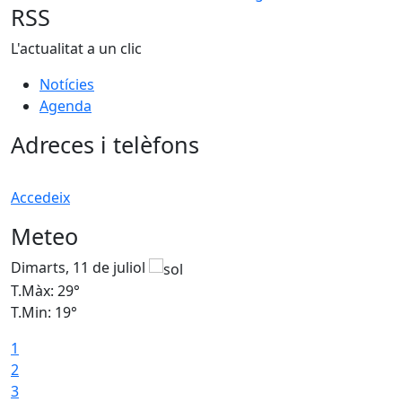
RSS
L'actualitat a un clic
Notícies
Agenda
Adreces i telèfons
Accedeix
Meteo
Dimarts, 11 de juliol
D
T.Màx: 29°
T
T.Min: 19°
T
1
2
3