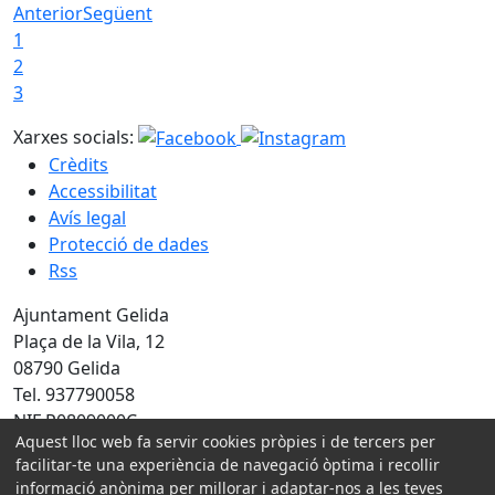
Anterior
Següent
1
2
3
Xarxes socials:
Crèdits
Accessibilitat
Avís legal
Protecció de dades
Rss
Ajuntament Gelida
Plaça de la Vila, 12
08790 Gelida
Tel. 937790058
NIF P0809000C
Aquest lloc web fa servir cookies pròpies i de tercers per
Amb la col·laboració de:
facilitar-te una experiència de navegació òptima i recollir
informació anònima per millorar i adaptar-nos a les teves