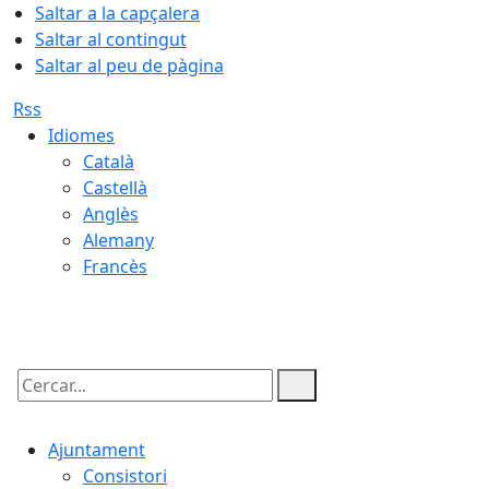
Saltar a la capçalera
Saltar al contingut
Saltar al peu de pàgina
Rss
Idiomes
Català
Castellà
Anglès
Alemany
Francès
10.08.2026 | 06:21
Cercar:
Ajuntament
Consistori