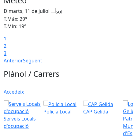
Meteo
Dimarts, 11 de juliol
D
T.Màx: 29°
T
T.Min: 19°
T
1
2
3
Anterior
Següent
Plànol / Carrers
Accedeix
Policia Local
CAP Gelida
Serveis Locals
Patro
d'ocupació
Munic
d'Esp