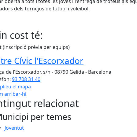
r oberta a tots i totes les joves i l'entrega de trofeus als eq
dors dels tornejos de futbol i voleibol.
n cost té:
t (inscripció prèvia per equips)
tre Cívic l'Escorxador
ça de l'Escorxador, s/n - 08790 Gelida - Barcelona
èfon:
93 708 31 40
plieu el mapa
 arribar-hi
Leaflet
| ©
OpenStreetMap
con
tingut relacionat
unicipi per temes
Joventut