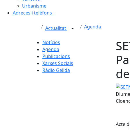
Urbanisme
Adreces i telèfons
Agenda
Actualitat
SE
Notícies
Agenda
Pa
Publicacions
Xarxes Socials
de
Ràdio Gelida
SETMAN
Diumen
Cloend
Acte d