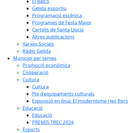
El Balcó
Gelida esportiu
Programació escènica
Programes de Festa Major
Cartells de Santa Llúcia
Altres publicacions
Xarxes Socials
Ràdio Gelida
Municipi per temes
Promoció econòmica
Cooperació
Cultura
Cultura
Pla d'equipaments culturals
Exposició en línia: El modernisme i les flors
Educació
Educació
PREMIS TREC 2024
Esports