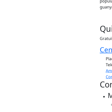
popula
guanya
Qui
Gratuï
Cen
Pla
Tel
Am
Com
Con
+
M
−