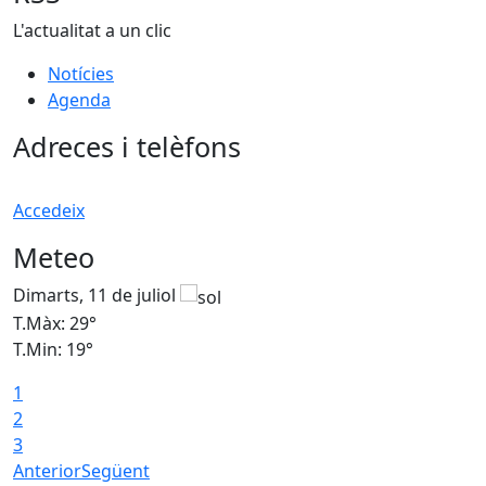
L'actualitat a un clic
Notícies
Agenda
Adreces i telèfons
Accedeix
Meteo
Dimarts, 11 de juliol
D
T.Màx: 29°
T
T.Min: 19°
T
1
2
3
Anterior
Següent