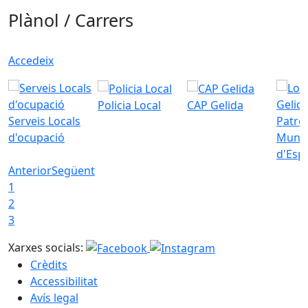
Plànol / Carrers
Accedeix
Policia Local
CAP Gelida
Serveis Locals
Patro
d'ocupació
Munic
d'Esp
Anterior
Següent
1
2
3
Xarxes socials:
Crèdits
Accessibilitat
Avís legal