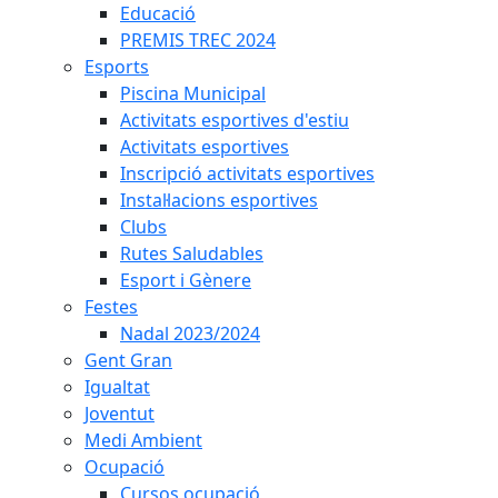
Educació
PREMIS TREC 2024
Esports
Piscina Municipal
Activitats esportives d'estiu
Activitats esportives
Inscripció activitats esportives
Instal·lacions esportives
Clubs
Rutes Saludables
Esport i Gènere
Festes
Nadal 2023/2024
Gent Gran
Igualtat
Joventut
Medi Ambient
Ocupació
Cursos ocupació