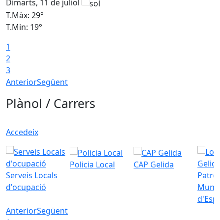
Dimarts, 11 de juliol
D
T.Màx: 29°
T
T.Min: 19°
T
1
2
3
Anterior
Següent
Plànol / Carrers
Accedeix
Policia Local
CAP Gelida
Serveis Locals
Patro
d'ocupació
Munic
d'Esp
Anterior
Següent