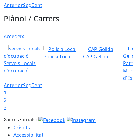
Anterior
Següent
Plànol / Carrers
Accedeix
Policia Local
CAP Gelida
Serveis Locals
Patro
d'ocupació
Munic
d'Esp
Anterior
Següent
1
2
3
Xarxes socials:
Crèdits
Accessibilitat