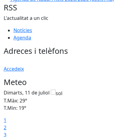
RSS
L'actualitat a un clic
Notícies
Agenda
Adreces i telèfons
Accedeix
Meteo
Dimarts, 11 de juliol
D
T.Màx: 29°
T
T.Min: 19°
T
1
2
3