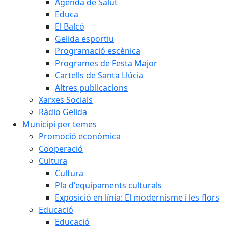
Agenda de Salut
Educa
El Balcó
Gelida esportiu
Programació escènica
Programes de Festa Major
Cartells de Santa Llúcia
Altres publicacions
Xarxes Socials
Ràdio Gelida
Municipi per temes
Promoció econòmica
Cooperació
Cultura
Cultura
Pla d'equipaments culturals
Exposició en línia: El modernisme i les flors
Educació
Educació